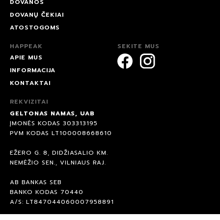
DOVANOS
DOVANŲ ČEKIAI
ATOSTOGOMS
HAPPEAK
SEKITE MUS
APIE MUS
INFORMACIJA
KONTAKTAI
REKVIZITAI
GELTONAS NAMAS, UAB
ĮMONĖS KODAS 303313195
PVM KODAS LT100008668610
EŽERO G. 8, DIDŽIASALIO KM.
NEMĖŽIO SEN., VILNIAUS RAJ.
AB BANKAS SEB
BANKO KODAS 70440
A/S: LT847044060007958891