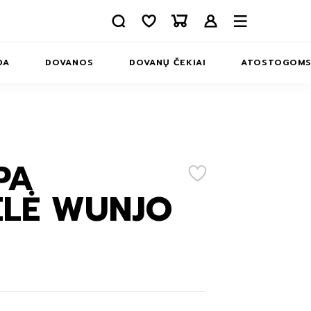
DA
DOVANOS
DOVANŲ ČEKIAI
ATOSTOGOM
APIE MUS
INFORMACIJA
KONTAKTAI
PA
ERIAI
ELĖ WUNJO
MS
INĖLIAI
MS
IAI