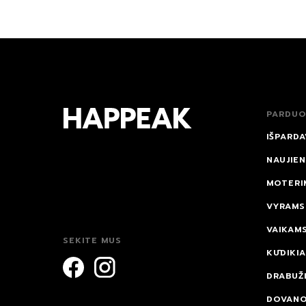
PARDUO
IŠPARDA
NAUJIE
MOTERI
VYRAMS
VAIKAM
SEKITE MUS
KŪDIKI
DRABUŽI
DOVAN