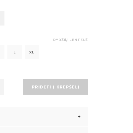
DYDŽIŲ LENTELĖ
L
XL
PRIDĖTI Į KREPŠELĮ