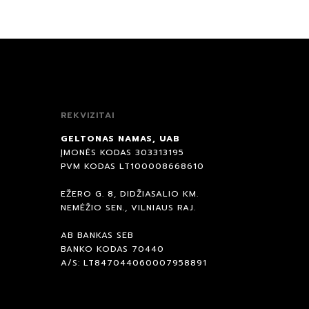
REKVIZITAI
GELTONAS NAMAS, UAB
ĮMONĖS KODAS 303313195
PVM KODAS LT100008668610
EŽERO G. 8, DIDŽIASALIO KM.
NEMĖŽIO SEN., VILNIAUS RAJ.
AB BANKAS SEB
BANKO KODAS 70440
A/S: LT847044060007958891