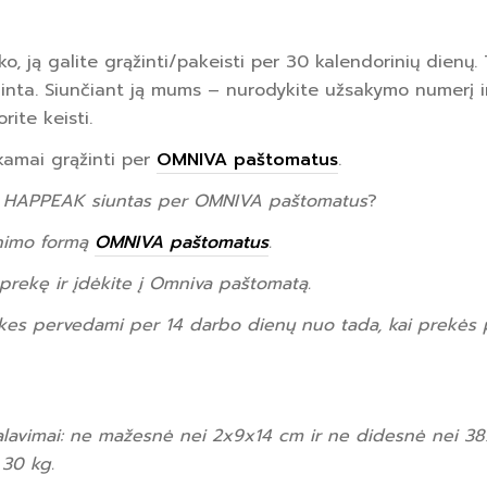
o, ją galite grąžinti/pakeisti per 30 kalendorinių dienų. 
inta. Siunčiant ją mums – nurodykite užsakymo numerį ir
orite keisti.
kamai grąžinti per
OMNIVA paštomatus
.
ės HAPPEAK
siuntas per OMNIVA paštomatus
?
inimo formą
OMNIVA paštomatus
.
prekę ir įdėkite į Omniva paštomatą.
rekes pervedami per 14 darbo dienų nuo tada, kai prekės
alavimai: ne mažesnė nei 2x9x14 cm ir ne didesnė nei 3
 30 kg.