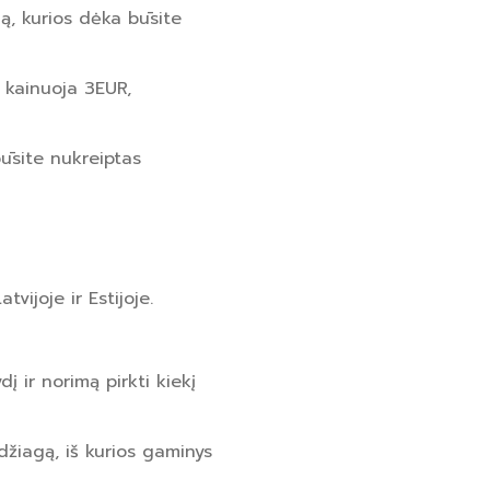
mą, kurios dėka būsite
i kainuoja 3EUR,
būsite nukreiptas
vijoje ir Estijoje.
 ir norimą pirkti kiekį
džiagą, iš kurios gaminys