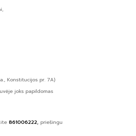
i,
., Konstitucijos pr. 7A)
tuvėje joks papildomas
kite
861006222,
priešingu