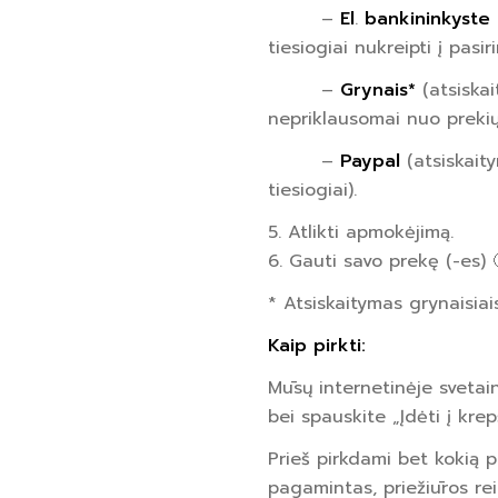
–
El
.
bankininkyste
tiesiogiai nukreipti į pasir
–
Grynais*
(atsiskai
nepriklausomai nuo prekių 
–
Paypal
(atsiskait
tiesiogiai).
5. Atlikti apmokėjimą.
6. Gauti savo prekę (-es) 
* Atsiskaitymas grynaisiai
Kaip pirkti:
Mūsų internetinėje svetain
bei spauskite „Įdėti į krepš
Prieš pirkdami bet kokią 
pagamintas, priežiūros rei