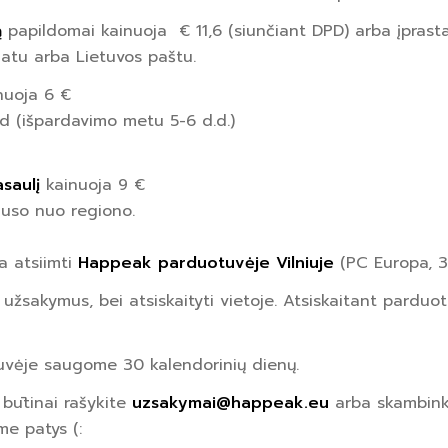
ą
papildomai kainuoja € 11,6 (siunčiant DPD) arba įprasta
atu arba Lietuvos paštu.
nuoja 6 €
d (išpardavimo metu 5-6 d.d.)
asaulį
kainuoja 9 €
auso nuo regiono.
a atsiimti
Happeak parduotuvėje Vilniuje
(PC Europa, 3a
 užsakymus, bei atsiskaityti vietoje. Atsiskaitant parduo
uvėje saugome 30 kalendorinių dienų.
u būtinai rašykite
uzsakymai@happeak.eu
arba skambin
me patys (: