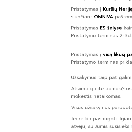
Pristatymas į
Kuršių Nerij
siunčiant
OMNIVA
paštom
Pristatymas
ES šalyse
kai
Pristatymo terminas 2-3d.
Pristatymas į
visą likusį p
Pristatymo terminas prikl
Užsakymus taip pat galim
Atsiimti galite apmokėtus
mokestis netaikomas.
Visus užsakymus parduot
Jei reikia pasaugoti ilgia
atveju, su Jumis susisieksi