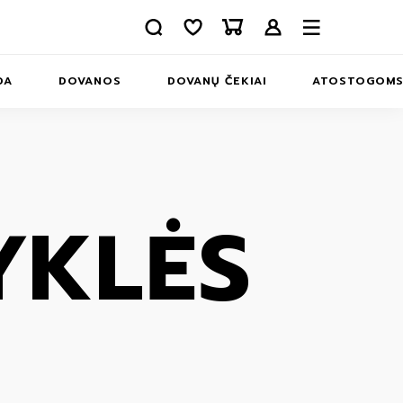
DA
DOVANOS
DOVANŲ ČEKIAI
ATOSTOGOM
APIE MUS
INFORMACIJA
KONTAKTAI
YKLĖS
ERIAI
MS
INĖLIAI
MS
IAI