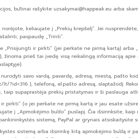
acijos, būtinai rašykite uzsakymai@happeak.eu arba skam
ką norėjote, keliaujate į „Prekių krepšelį”. Jei nusprendėt
ašalinti, paspaudę „Trinti“.
 „Prisijungti ir pirkti” (jei perkate ne pirmą kartą) arba „U
), žinoma prieš tai įvedę visą reikalingą informaciją apie
slaptyje).
 nurodyti savo vardą, pavardę, adresą, miestą, pašto kodą
t/lt/?id=316 ), telefoną, el.pašto adresą, slaptažodį. 
, taip supaprastėja prekių pristatymas ir ši paslauga atl
ir pirkti“ (o jei perkate ne pirmą kartą ir jau esate užsi
eliaujate į „Apmokėjimo būdo” puslapį. Čia išsirinksite, ka
bankininkystės sistemą, PayPal ar grynais atsiskaitysite su
kystės sistemą arba išsirinkę kitą apmokėjimo būdą ir p