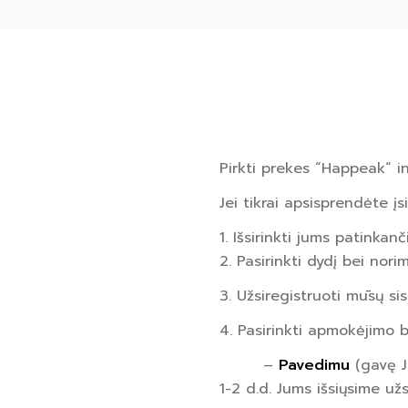
Pirkti prekes “Happeak“ in
Jei tikrai apsisprendėte į
1. Išsirinkti jums patinkan
2. Pasirinkti dydį bei norim
3. Užsiregistruoti mūsų si
4. Pasirinkti apmokėjimo 
–
Pavedimu
(gavę J
1-2 d.d. Jums išsiųsime už