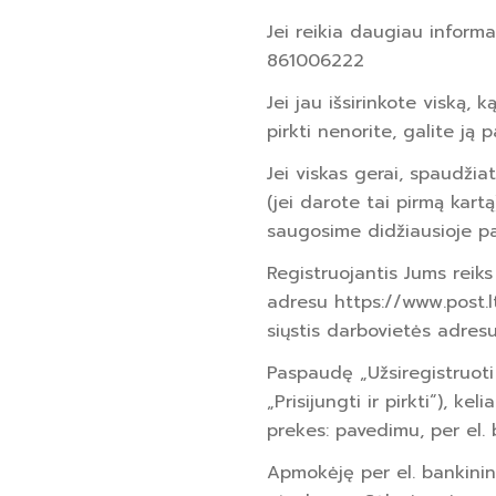
Jei reikia daugiau inform
861006222
Jei jau išsirinkote viską, 
pirkti nenorite, galite ją p
Jei viskas gerai, spaudžiate
(jei darote tai pirmą kartą
saugosime didžiausioje pa
Registruojantis Jums reiks
adresu https://www.post.l
siųstis darbovietės adresu
Paspaudę „Užsiregistruoti 
„Prisijungti ir pirkti“), k
prekes: pavedimu, per el. 
Apmokėję per el. bankinin