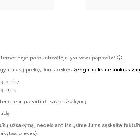
ternetinėje parduotuvėlėje yra visai paprasta! 🙂
sigyti mūsų prekę, Jums reikės
žengti kelis nesunkius žin
čią prekę.
ą kiekį.
stemoje ir patvirtinti savo užsakymą.
būdą:
ūsų užsakymą, nedelsiant išsiųsime Jums sąskaitą faktū
sakytas prekes);