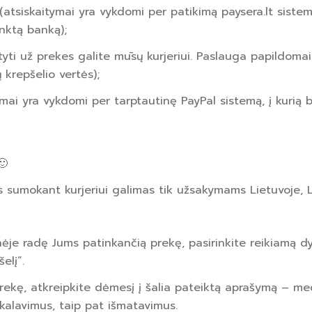
(atsiskaitymai yra vykdomi per patikimą paysera.lt siste
inktą banką);
tyti už prekes galite mūsų kurjeriui. Paslauga papildoma
krepšelio vertės);
ymai yra vykdomi per tarptautinę PayPal sistemą, į kurią 
🙂
s sumokant kurjeriui galimas tik užsakymams Lietuvoje, Lat
ėje radę Jums patinkančią prekę, pasirinkite reikiamą dydį
elį“.
prekę, atkreipkite dėmesį į šalia pateiktą aprašymą – me
kalavimus, taip pat išmatavimus.