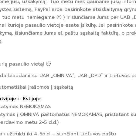
me jūsų užsakymą“. Tuo metu mes gauname jūsų informa
stės sistemą, PayPal arba pasirinkote atsiskaitymą gryna
i tuo metu nemiegame 🙂 ) ir siunčiame Jums per UAB „D
ai kurioje pasaulio vietoje esate įsikūrę. Jei pasirinko
ymą, išsiunčiame Jums el. paštu sąskaitą faktūrą, o prek
.
rią pasaulio vietą! 🙂
darbiaudami su UAB „OMNIVA”, UAB „DPD” ir Lietuvos pa
utomatiškai įrašomos į sąskaitą
atvijoje
ir
Estijoje
:
ristatymas NEMOKAMAS
statymas į OMNIVA paštomatus NEMOKAMAS, pristatant su
špardavimo metu 2-5 d.d.)
ali užtrukti iki 4-5d.d – siunčiant Lietuvos paštu