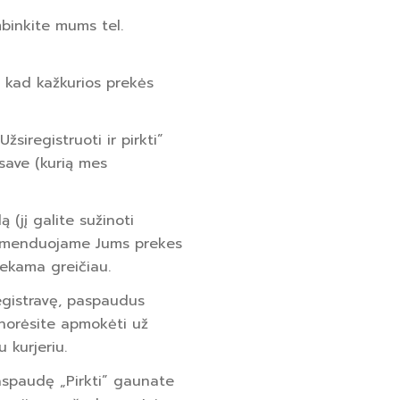
binkite mums tel.
e, kad kažkurios prekės
žsiregistruoti ir pirkti”
 save (kurią mes
 (jį galite sužinoti
Rekomenduojame Jums prekes
iekama greičiau.
registravę, paspaudus
ip norėsite apmokėti už
 kurjeriu.
aspaudę „Pirkti” gaunate