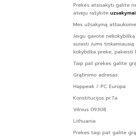
Prekės atsisakyti galite n
atveju rašykite
uzsakyma
Mes užsakymą atšauksime i
Jeigu gavote nekokybišką
surasti Jums tinkamiausią 
kokybiška preke, pakeisti 
Taip pat prekes galite grą
Grąžinimo adresas:
Happeak / PC Europa
Konstitucijos pr.7a
Vilnius 09308
Lithuania
Prekes taip pat galite gr