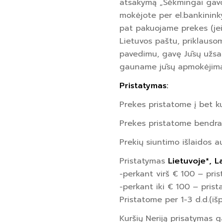
atsakymą „Sėkmingai gavo
mokėjote per el.bankininky
pat pakuojame prekes (je
Lietuvos paštu, priklausom
pavedimu, gavę Jūsų užsak
gauname jūsų apmokėjimą
Pristatymas:
Prekes pristatome į bet ku
Prekes pristatome bendra
Prekių siuntimo išlaidos a
Pristatymas
Lietuvoje*, L
-perkant virš € 100 – p
-perkant iki € 100 – pri
Pristatome per 1-3 d.d.(i
Kuršių Neriją prisatymas g