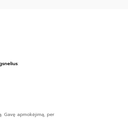
gsnelius
:
rą. Gavę apmokėjimą, per