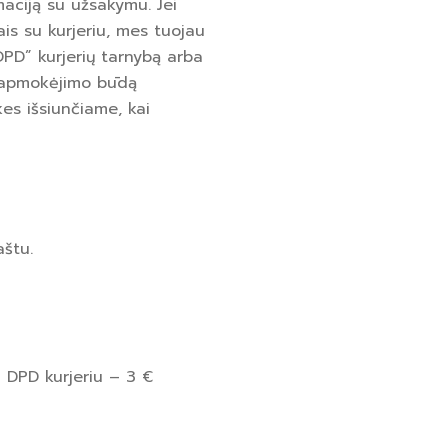
ciją su užsakymu. Jei
is su kurjeriu, mes tuojau
PD” kurjerių tarnybą arba
te apmokėjimo būdą
es išsiunčiame, kai
štu.
 DPD kurjeriu – 3 €