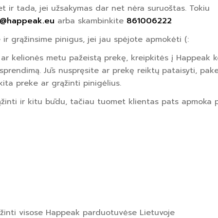
et ir tada, jei užsakymas dar net nėra suruoštas. Tokiu
i@happeak.eu
arba skambinkite
861006222
r grąžinsime pinigus, jei jau spėjote apmokėti (:
 ar kelionės metu pažeistą prekę, kreipkitės į Happeak
sprendimą. Jūs nuspręsite ar prekę reiktų pataisyti, pake
kita preke ar grąžinti pinigėlius.
žinti ir kitu būdu, tačiau tuomet klientas pats apmoka p
ąžinti visose Happeak parduotuvėse Lietuvoje