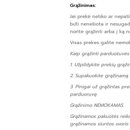
Grąžinimas:
Jei prekė netiko ar nepatik
būti nenešiota ir nesugad
norite grąžinti arba į ką n
Visas prekes galite nemo
Kaip grąžinti parduotuv
1. Užpildykite prekių grąž
2. Supakuokite grąžinamą 
3. Pinigai už grąžintas p
parduoruvę.
Grąžinimo NEMOKAMAS.
Grąžinamos pakuotės reik
grąžinamos siuntos svoris: