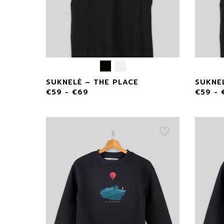
SUKNELĖ – THE PLACE
SUKNE
€
59
-
€
69
€
59
-