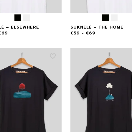
LĖ – ELSEWHERE
SUKNELĖ – THE HOME
€
69
€
59
-
€
69