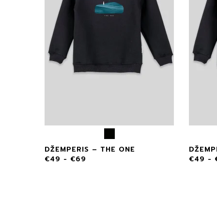
DŽEMPERIS – THE ONE
DŽEMP
€
49
-
€
69
€
49
-