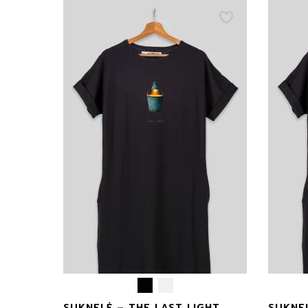
1 -
Trumpos suknelės
0€
3 -
Maišeliai
Marškinėliai su
5 -
spauda
Džemperiai su
6 -
spauda
8 -
Ilgos suknelės
Marškinėliai
9 -
vaikams
Džemperiai
10 
vaikams
ART.HAPPEAK
XS
S
SUKNELĖ – THE LAST LIGHT
SUKNE