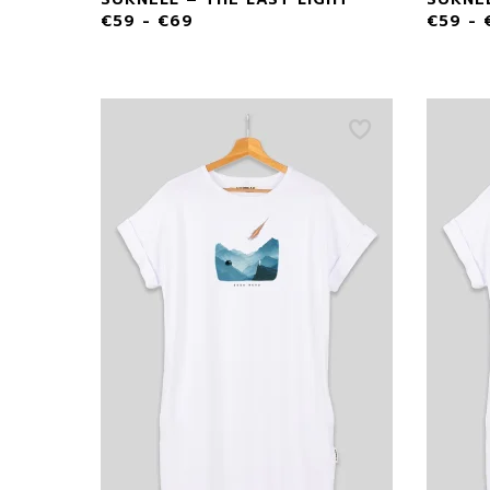
M
€
59
-
€
69
€
59
-
L
XL
XX