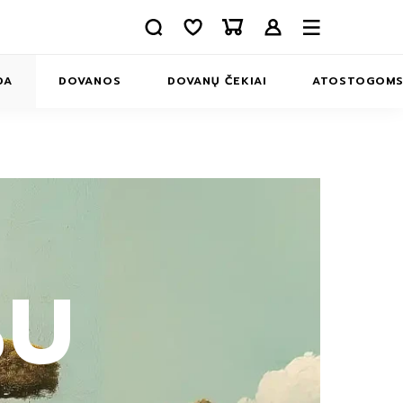
DA
DOVANOS
DOVANŲ ČEKIAI
ATOSTOGOM
APIE MUS
INFORMACIJA
KONTAKTAI
ERIAI
MS
SU
INĖLIAI
MS
IAI