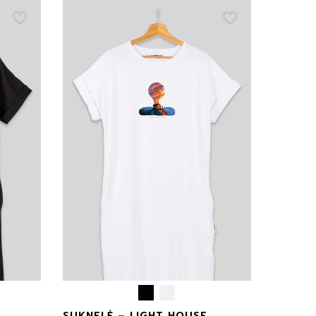
Rekomenduojama tvarka
Pigiausi viršuje
Naujausi viršuje
Didžiausios nuolaidos
viršuje
Populiariausi viršuje
SUKNELĖ – LIGHT HOUSE