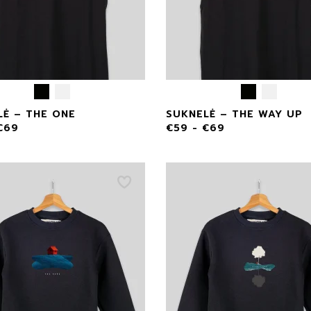
LĖ – THE ONE
SUKNELĖ – THE WAY UP
€
69
€
59
-
€
69