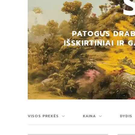
PATOGŪS DRABU
IŠSKIRTINIAI I
VISOS PREKĖS
KAINA
DYDIS