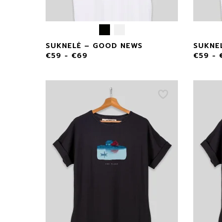
SUKNELĖ – GOOD NEWS
SUKNE
€
59
-
€
69
€
59
-