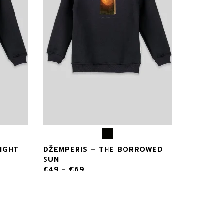
LIGHT
DŽEMPERIS – THE BORROWED
SUN
€
49
-
€
69