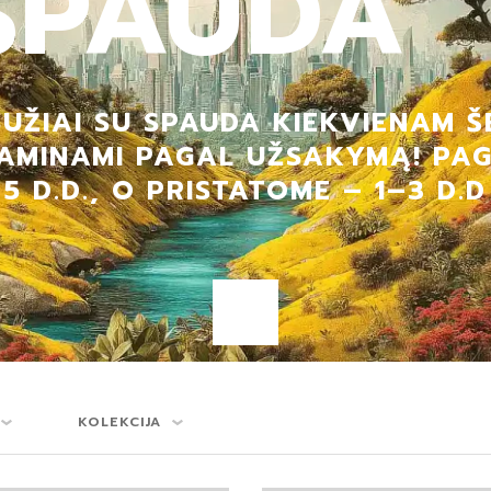
SPAUDA
ŽIAI SU SPAUDA KIEKVIENAM Š
R GAMINAMI PAGAL UŽSAKYMĄ! PA
5 D.D., O PRISTATOME – 1–3 D.D
KOLEKCIJA