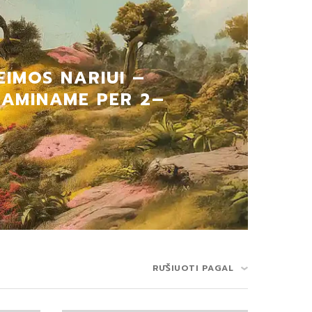
EIMOS NARIUI –
GAMINAME PER 2–
RŪŠIUOTI PAGAL