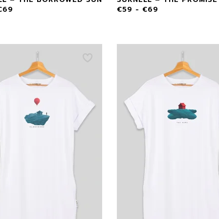
€
69
€
59
-
€
69
L