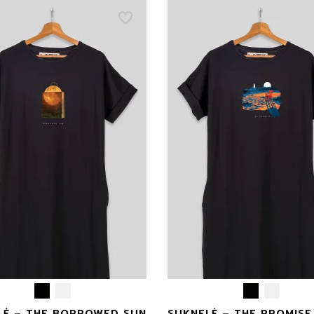
 2 metai
ART
99€
 4 metai
Balance
 6 metai
Dreamscapes
 7 metai
Gyvūnai
 9 metai
Horizons
 10 metų
Presence
- 12 metų
Runos
SIB
LĖ – THE BORROWED SUN
SUKNELĖ – THE PROMISE