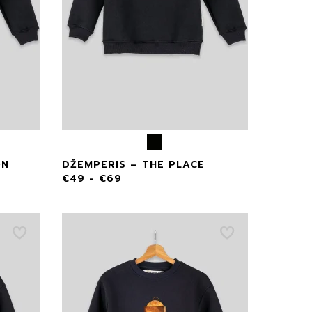
ON
DŽEMPERIS – THE PLACE
€
49
-
€
69