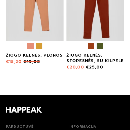
ŽIOGO KELNĖS, PLONOS
ŽIOGO KELNĖS,
STORESNĖS, SU KILPELE
€
15,20
€
19,00
€
20,00
€
25,00
PARDUOTUVĖ
INFORMACIJA