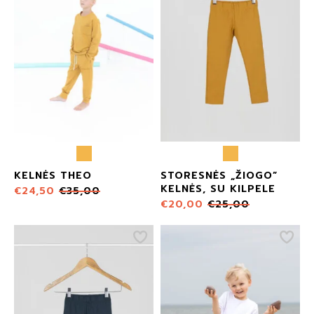
KELNĖS THEO
STORESNĖS „ŽIOGO”
KELNĖS, SU KILPELE
€
24,50
€
35,00
€
20,00
€
25,00