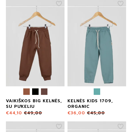
VAIKIŠKOS BIG KELNĖS,
KELNĖS KIDS 1709,
SU PŪKELIU
ORGANIC
€
44,10
€
49,00
€
36,00
€
45,00