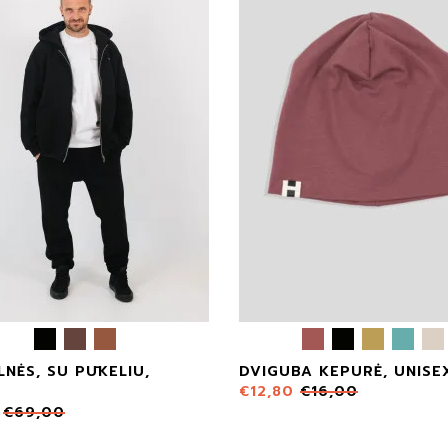
LNĖS, SU PŪKELIU,
DVIGUBA KEPURĖ, UNISE
€
12,80
€
16,00
X
€
69,00