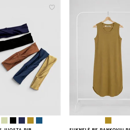
99€
L
versalus
S JUOSTA RIB
SUKNELĖ BE RANKOVIŲ R