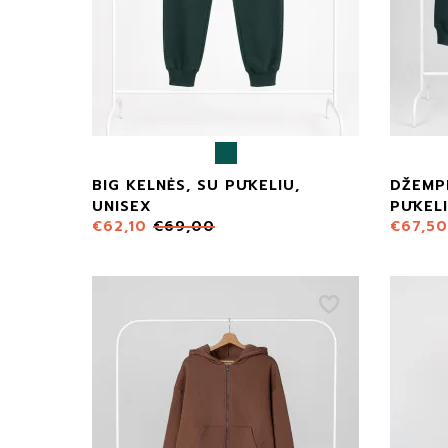
BIG KELNĖS, SU PŪKELIU,
DŽEMPE
UNISEX
PŪKELI
€
62,10
€
69,00
€
67,50