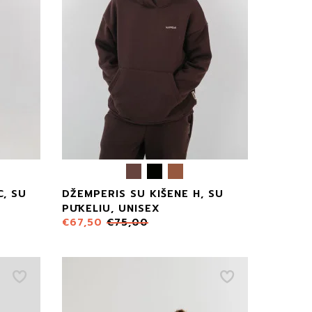
, SU
DŽEMPERIS SU KIŠENE H, SU
PŪKELIU, UNISEX
€
67,50
€
75,00