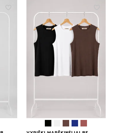
Rekomenduojama tvarka
Pigiausi viršuje
Naujausi viršuje
Didžiausios nuolaidos
viršuje
Populiariausi viršuje
IB
VYRIŠKI MARŠKINĖLIAI BE