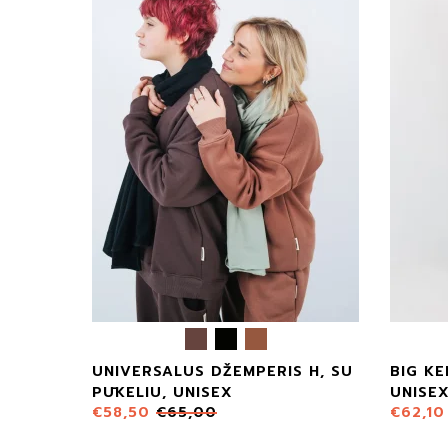
UNIVERSALUS DŽEMPERIS H, SU
BIG KE
PŪKELIU, UNISEX
UNISE
€
58,50
€
65,00
€
62,10