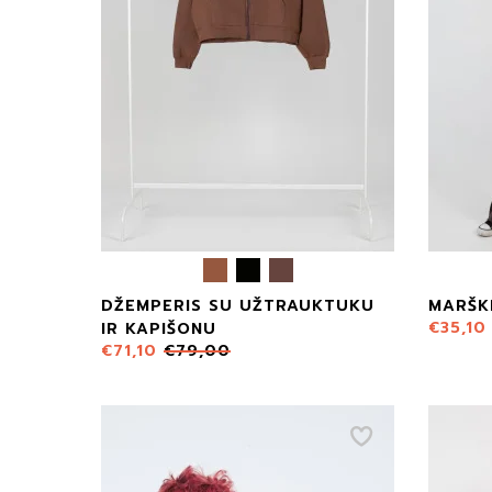
DŽEMPERIS SU UŽTRAUKTUKU
MARŠKI
€
35,10
IR KAPIŠONU
€
71,10
€
79,00