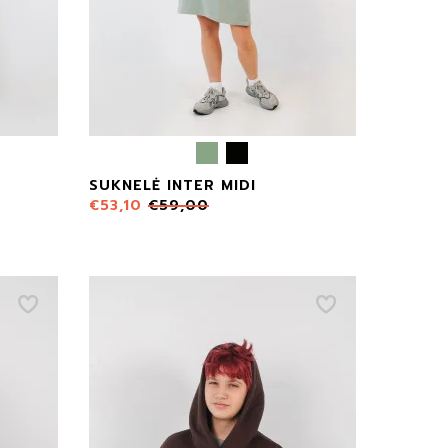
SUKNELĖ INTER MIDI
€
53,10
€
59,00