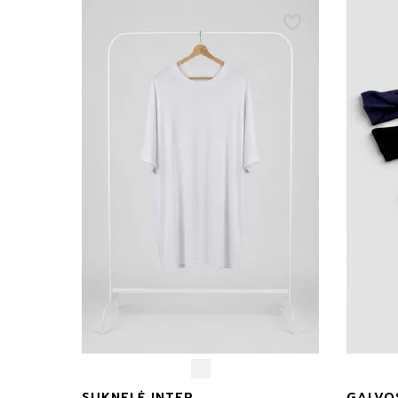
Paltai
XS
0€
Chalatai
S
Marškinėliai
M
Džemperiai
L
švarkeliai
Kelnės Šortai
XL
Sijonai Suknelės
XX
Aksesuarai
uni
SUKNELĖ INTER
GALVO