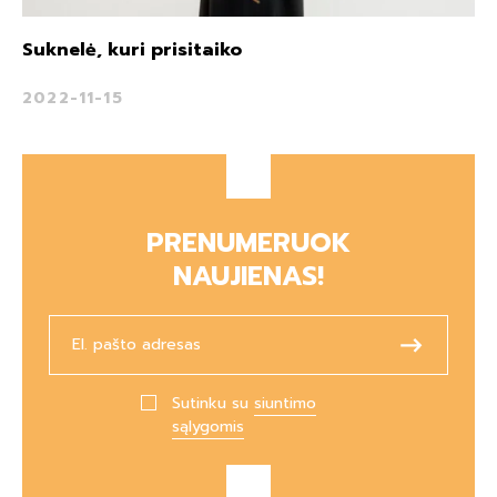
Suknelė, kuri prisitaiko
2022-11-15
PRENUMERUOK
NAUJIENAS!
Sutinku su
siuntimo
sąlygomis