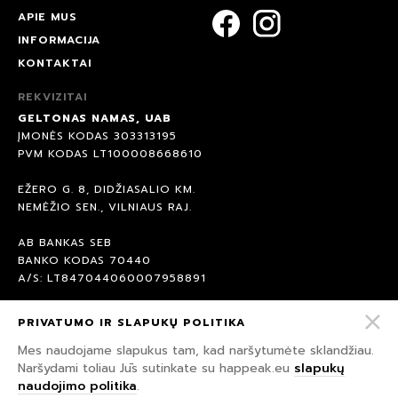
APIE MUS
INFORMACIJA
KONTAKTAI
REKVIZITAI
GELTONAS NAMAS, UAB
ĮMONĖS KODAS 303313195
PVM KODAS LT100008668610
EŽERO G. 8, DIDŽIASALIO KM.
NEMĖŽIO SEN., VILNIAUS RAJ.
AB BANKAS SEB
BANKO KODAS 70440
A/S: LT847044060007958891
PRIVATUMO IR SLAPUKŲ POLITIKA
© 2026 HAPPEAK.
VISOS TEISĖS SAUGOMOS.
Mes naudojame slapukus tam, kad naršytumėte sklandžiau.
Naršydami toliau Jūs sutinkate su happeak.eu
slapukų
PRIVATUMO IR SLAPUKŲ POLITIKA
naudojimo politika
.