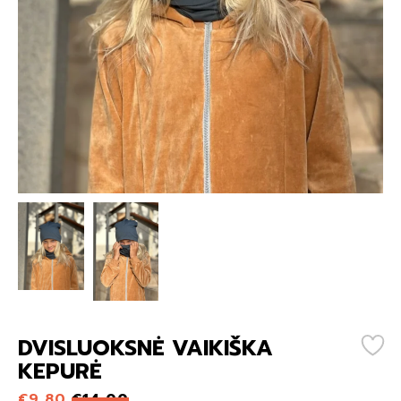
DVISLUOKSNĖ VAIKIŠKA
KEPURĖ
€
9,80
€14,00