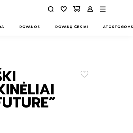
DA
DOVANOS
DOVANŲ ČEKIAI
ATOSTOGOM
APIE MUS
INFORMACIJA
KONTAKTAI
ŠKI
ERIAI
INĖLIAI
MS
FUTURE”
INĖLIAI
MS
IAI