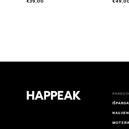
€
39,00
€
49,0
PARDUO
IŠPARDA
NAUJIE
MOTERI