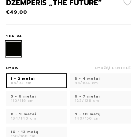
DŽEMPERIS „THE FUTURE”
€
49,00
SPALVA
DYDIS
DYDŽIŲ LENTELĖ
1 - 2 metai
3 - 4 metai
86/92 cm
98/104 cm
5 - 6 metai
6 - 7 metai
110/116 cm
122/128 cm
8 - 9 metai
9 - 10 metų
134/140 cm
140/150 cm
10 - 12 metų
150/160 cm