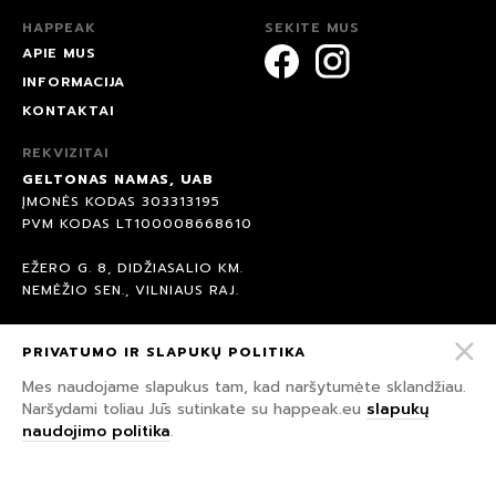
HAPPEAK
SEKITE MUS
APIE MUS
INFORMACIJA
KONTAKTAI
REKVIZITAI
GELTONAS NAMAS, UAB
ĮMONĖS KODAS 303313195
PVM KODAS LT100008668610
EŽERO G. 8, DIDŽIASALIO KM.
NEMĖŽIO SEN., VILNIAUS RAJ.
AB BANKAS SEB
PRIVATUMO IR SLAPUKŲ POLITIKA
BANKO KODAS 70440
A/S: LT847044060007958891
Mes naudojame slapukus tam, kad naršytumėte sklandžiau.
Naršydami toliau Jūs sutinkate su happeak.eu
slapukų
naudojimo politika
.
© 2026 HAPPEAK.
VISOS TEISĖS SAUGOMOS.
PRIVATUMO IR SLAPUKŲ POLITIKA