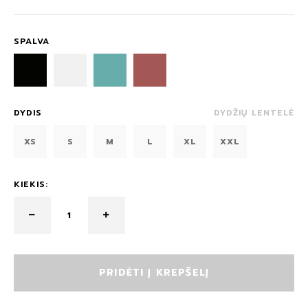
SPALVA
DYDIS
DYDŽIŲ LENTELĖ
XS
S
M
L
XL
XXL
KIEKIS:
PRIDĖTI Į KREPŠELĮ