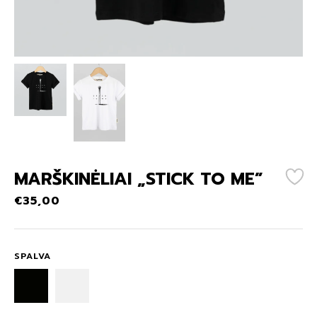
88
63
MARŠKINĖLIAI „STICK TO ME”
€
35,00
SPALVA