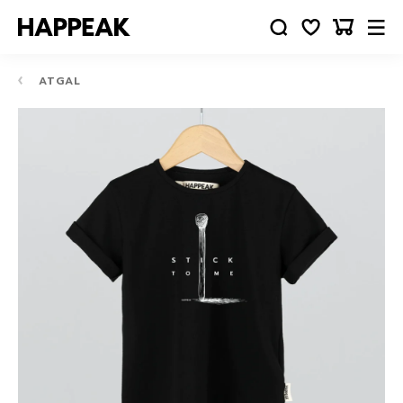
ATGAL
10-
12
24