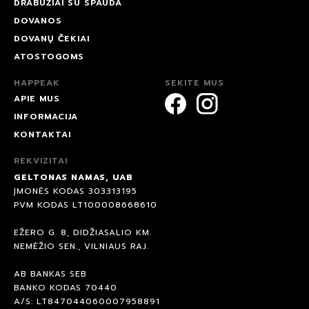
DRABUŽIAI SU SPAUDA
DOVANOS
DOVANŲ ČEKIAI
ATOSTOGOMS
HAPPEAK
SEKITE MUS
APIE MUS
INFORMACIJA
KONTAKTAI
REKVIZITAI
GELTONAS NAMAS, UAB
ĮMONĖS KODAS 303313195
PVM KODAS LT100008668610
EŽERO G. 8, DIDŽIASALIO KM.
NEMĖŽIO SEN., VILNIAUS RAJ.
AB BANKAS SEB
BANKO KODAS 70440
A/S: LT847044060007958891