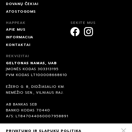
DOVANŲ ČEKIAI
ATOSTOGOMS
HAPPEAK
SEKITE MUS
APIE MUS
INFORMACIJA
KONTAKTAI
REKVIZITAI
GELTONAS NAMAS, UAB
ĮMONĖS KODAS 303313195
PVM KODAS LT100008668610
EŽERO G. 8, DIDŽIASALIO KM.
NEMĖŽIO SEN., VILNIAUS RAJ.
AB BANKAS SEB
BANKO KODAS 70440
A/S: LT847044060007958891
PRIVATUMO IR SLAPUKŲ POLITIKA