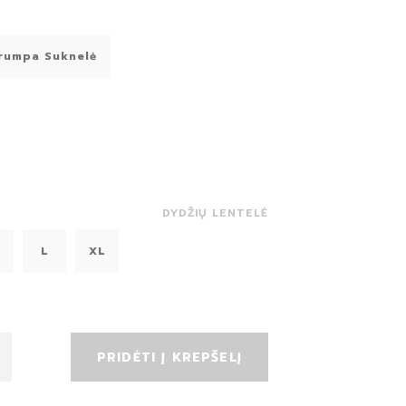
rumpa Suknelė
DYDŽIŲ LENTELĖ
L
XL
PRIDĖTI Į KREPŠELĮ