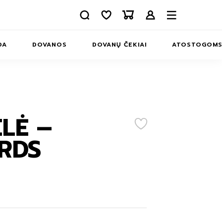
DA
DOVANOS
DOVANŲ ČEKIAI
ATOSTOGOM
APIE MUS
INFORMACIJA
KONTAKTAI
LĖ –
ERIAI
RDS
MS
INĖLIAI
MS
IAI