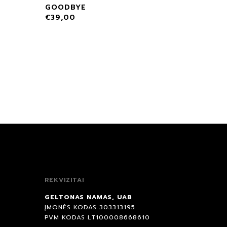
GOODBYE
€
39,00
REKVIZITAI
GELTONAS NAMAS, UAB
ĮMONĖS KODAS 303313195
PVM KODAS LT100008668610