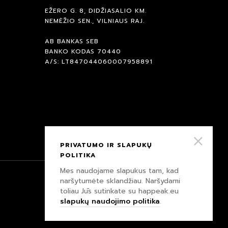
EŽERO G. 8, DIDŽIASALIO KM.
NEMĖŽIO SEN., VILNIAUS RAJ.
AB BANKAS SEB
BANKO KODAS 70440
A/S: LT847044060007958891
PRIVATUMO IR SLAPUKŲ
POLITIKA
Mes naudojame slapukus tam, kad
naršytumėte sklandžiau. Naršydami
PRIVATUMO IR SLAPUKŲ POLITIKA
toliau Jūs sutinkate su happeak.eu
slapukų naudojimo politika
.