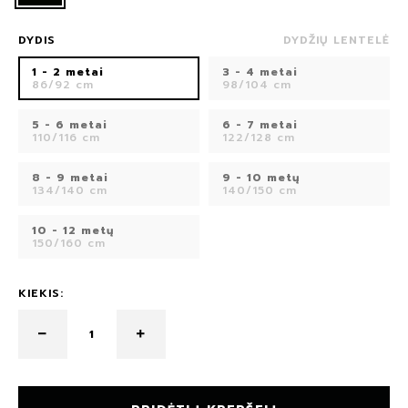
DYDIS
DYDŽIŲ LENTELĖ
1 - 2 metai
3 - 4 metai
86/92 cm
98/104 cm
5 - 6 metai
6 - 7 metai
110/116 cm
122/128 cm
8 - 9 metai
9 - 10 metų
134/140 cm
140/150 cm
10 - 12 metų
150/160 cm
KIEKIS: