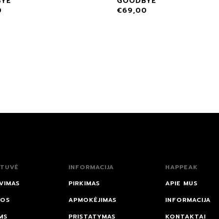
YE
GOODBYE
0
€
69,00
TUVĖ
INFORMACIJA
HAPPEAK
VIMAS
PIRKIMAS
APIE MUS
NOS
APMOKĖJIMAS
INFORMACIJA
MS
PRISTATYMAS
KONTAKTAI