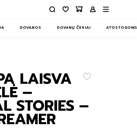
DA
DOVANOS
DOVANŲ ČEKIAI
ATOSTOGOM
APIE MUS
INFORMACIJA
KONTAKTAI
A LAISVA
ERIAI
LĖ –
MS
L STORIES –
INĖLIAI
MS
DREAMER
IAI