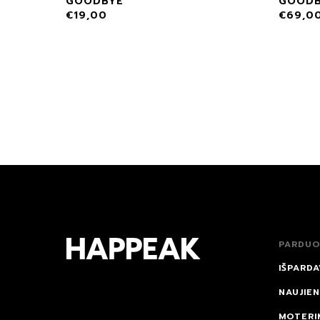
GOODBYE
GOODB
€
19,00
€
69,0
PARDUO
IŠPARDA
NAUJIE
MOTERI