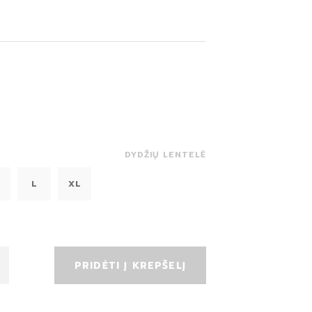
DYDŽIŲ LENTELĖ
L
XL
PRIDĖTI Į KREPŠELĮ