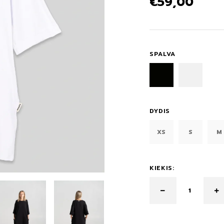
€
59,00
SPALVA
DYDIS
XS
S
M
KIEKIS: