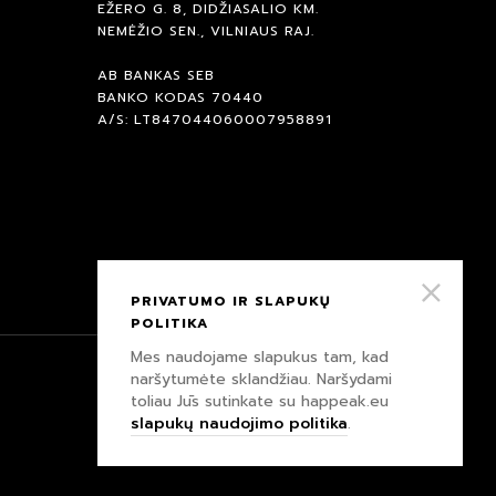
EŽERO G. 8, DIDŽIASALIO KM.
NEMĖŽIO SEN., VILNIAUS RAJ.
AB BANKAS SEB
BANKO KODAS 70440
A/S: LT847044060007958891
PRIVATUMO IR SLAPUKŲ
POLITIKA
Mes naudojame slapukus tam, kad
naršytumėte sklandžiau. Naršydami
PRIVATUMO IR SLAPUKŲ POLITIKA
toliau Jūs sutinkate su happeak.eu
slapukų naudojimo politika
.