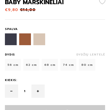
BABY MARŠKINĖLIAI
€
9,80
€
14,00
SPALVA
DYDIS
DYDŽIŲ LENTELĖ
56 cm
62 cm
68 cm
74 cm
80 cm
KIEKIS: