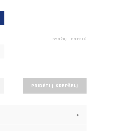
DYDŽIŲ LENTELĖ
PRIDĖTI Į KREPŠELĮ