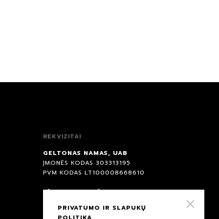
REKVIZITAI
GELTONAS NAMAS, UAB
ĮMONĖS KODAS 303313195
PVM KODAS LT100008668610
EŽERO G. 8, DIDŽIASALIO KM.
NEMĖŽIO SEN., VILNIAUS RAJ.
PRIVATUMO IR SLAPUKŲ
POLITIKA