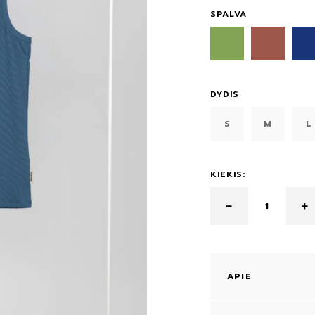
SPALVA
DYDIS
S
M
L
KIEKIS:
APIE