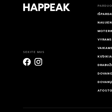
PARDUO
IŠPARDA
NAUJIE
MOTERI
VYRAMS
VAIKAM
SEKITE MUS
KŪDIKI
DRABUŽI
DOVAN
DOVANŲ
ATOST