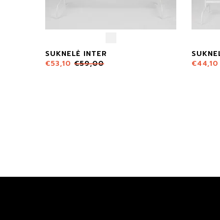
SUKNELĖ INTER
SUKNEL
€
53,10
€
59,00
€
44,10