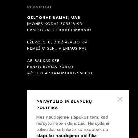
REKVIZITAI
GELTONAS NAMAS, UAB
ĮMONĖS KODAS 303313195
PVM KODAS LT100008668610
EŽERO G. 8, DIDŽIASALIO KM.
NEMĖŽIO SEN., VILNIAUS RAJ.
AB BANKAS SEB
BANKO KODAS 70440
A/S: LT847044060007958891
PRIVATUMO IR SLAPUKŲ
POLITIKA
Mes naudojame slapukus tam, kad
naršytumėte sklandžiau. Naršydami
toliau Jūs sutinkate su happeak.eu
slapukų naudojimo politika
.