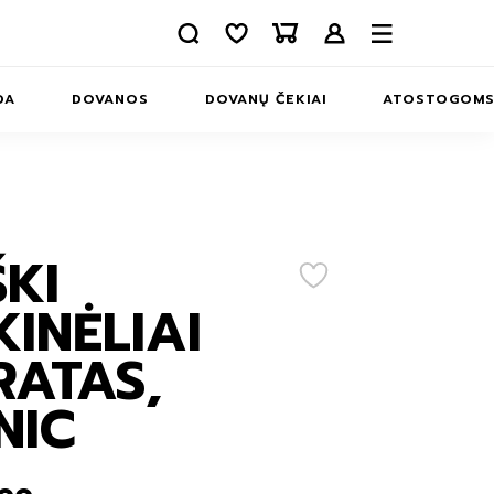
DA
DOVANOS
DOVANŲ ČEKIAI
ATOSTOGOM
APIE MUS
INFORMACIJA
KONTAKTAI
ŠKI
ERIAI
INĖLIAI
MS
ATAS,
INĖLIAI
MS
NIC
IAI