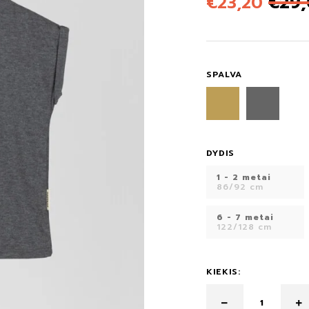
€
23,20
€
29
SPALVA
DYDIS
1 - 2 metai
86/92 cm
6 - 7 metai
122/128 cm
KIEKIS: