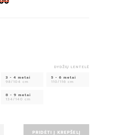
,00
DYDŽIŲ LENTELĖ
3 - 4 metai
5 - 6 metai
98/104 cm
110/116 cm
8 - 9 metai
134/140 cm
PRIDĖTI Į KREPŠELĮ