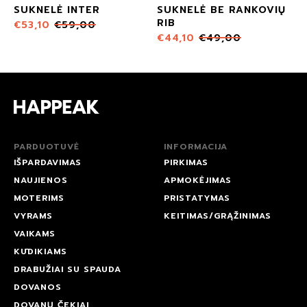
C
SUKNELĖ INTER
SUKNELĖ BE RANKOVIŲ
RIB
€
53,10
€
59,00
€
44,10
€
49,00
PARDUOTUVĖ
INFORMACIJA
IŠPARDAVIMAS
PIRKIMAS
NAUJIENOS
APMOKĖJIMAS
MOTERIMS
PRISTATYMAS
VYRAMS
KEITIMAS/GRĄŽINIMAS
VAIKAMS
KŪDIKIAMS
DRABUŽIAI SU SPAUDA
DOVANOS
DOVANŲ ČEKIAI