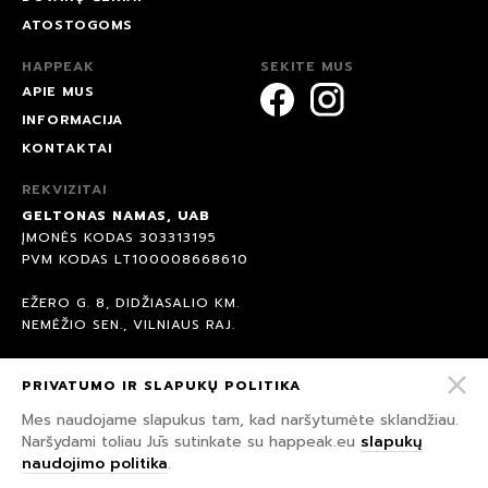
ATOSTOGOMS
HAPPEAK
SEKITE MUS
APIE MUS
INFORMACIJA
KONTAKTAI
REKVIZITAI
GELTONAS NAMAS, UAB
ĮMONĖS KODAS 303313195
PVM KODAS LT100008668610
EŽERO G. 8, DIDŽIASALIO KM.
NEMĖŽIO SEN., VILNIAUS RAJ.
AB BANKAS SEB
PRIVATUMO IR SLAPUKŲ POLITIKA
BANKO KODAS 70440
A/S: LT847044060007958891
Mes naudojame slapukus tam, kad naršytumėte sklandžiau.
Naršydami toliau Jūs sutinkate su happeak.eu
slapukų
naudojimo politika
.
© 2026 HAPPEAK.