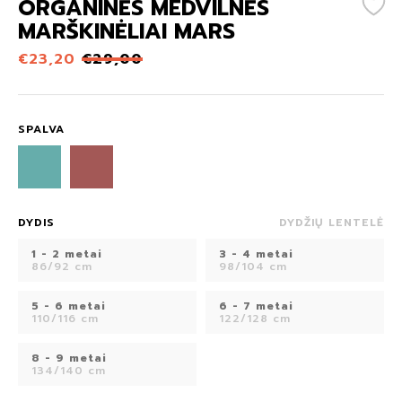
ORGANINĖS MEDVILNĖS
MARŠKINĖLIAI MARS
€
23,20
€
29,00
SPALVA
DYDIS
DYDŽIŲ LENTELĖ
1 - 2 metai
3 - 4 metai
86/92 cm
98/104 cm
5 - 6 metai
6 - 7 metai
110/116 cm
122/128 cm
8 - 9 metai
134/140 cm