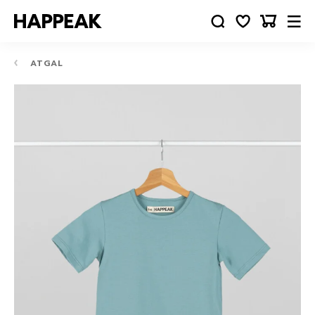
ATGAL
10-
12
24