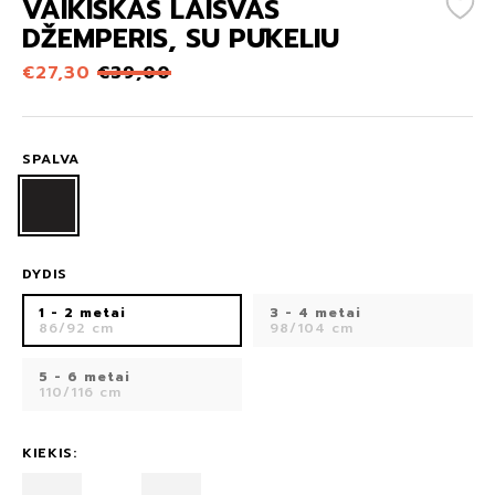
VAIKIŠKAS LAISVAS
DŽEMPERIS, SU PŪKELIU
€
27,30
€39,00
SPALVA
DYDIS
1 - 2 metai
3 - 4 metai
86/92 cm
98/104 cm
5 - 6 metai
110/116 cm
KIEKIS: