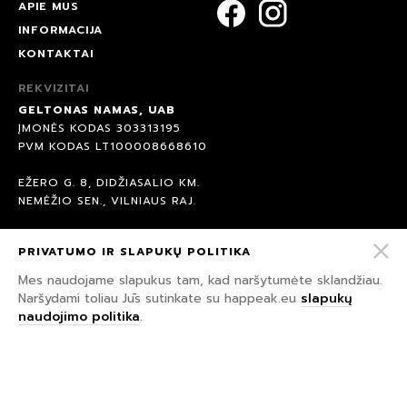
APIE MUS
INFORMACIJA
KONTAKTAI
REKVIZITAI
GELTONAS NAMAS, UAB
ĮMONĖS KODAS 303313195
PVM KODAS LT100008668610
EŽERO G. 8, DIDŽIASALIO KM.
NEMĖŽIO SEN., VILNIAUS RAJ.
AB BANKAS SEB
PRIVATUMO IR SLAPUKŲ POLITIKA
BANKO KODAS 70440
A/S: LT847044060007958891
Mes naudojame slapukus tam, kad naršytumėte sklandžiau.
Naršydami toliau Jūs sutinkate su happeak.eu
slapukų
naudojimo politika
.
© 2026 HAPPEAK.
VISOS TEISĖS SAUGOMOS.
PRIVATUMO IR SLAPUKŲ POLITIKA