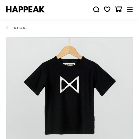
ATGAL
10-
12
24