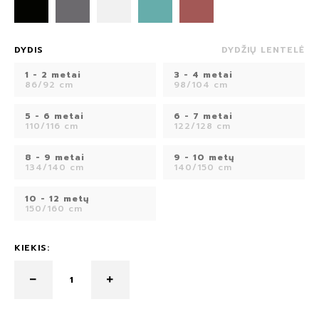
DYDIS
DYDŽIŲ LENTELĖ
1 - 2 metai
3 - 4 metai
86/92 cm
98/104 cm
5 - 6 metai
6 - 7 metai
110/116 cm
122/128 cm
8 - 9 metai
9 - 10 metų
134/140 cm
140/150 cm
10 - 12 metų
150/160 cm
KIEKIS: