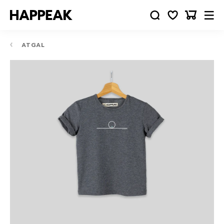
ATGAL
10-
12
24