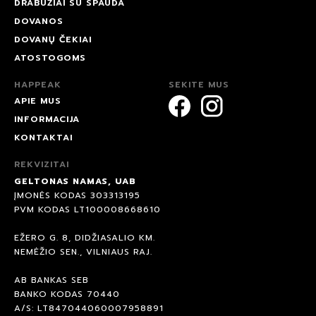
DRABUŽIAI SU SPAUDA
DOVANOS
DOVANŲ ČEKIAI
ATOSTOGOMS
HAPPEAK
SEKITE MUS
APIE MUS
INFORMACIJA
KONTAKTAI
REKVIZITAI
GELTONAS NAMAS, UAB
ĮMONĖS KODAS 303313195
PVM KODAS LT100008668610
EŽERO G. 8, DIDŽIASALIO KM.
NEMĖŽIO SEN., VILNIAUS RAJ.
AB BANKAS SEB
BANKO KODAS 70440
A/S: LT847044060007958891