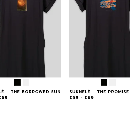
LĖ – THE BORROWED SUN
SUKNELĖ – THE PROMISE
€
69
€
59
-
€
69