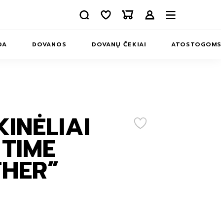
DA
DOVANOS
DOVANŲ ČEKIAI
ATOSTOGOM
APIE MUS
INFORMACIJA
KONTAKTAI
INĖLIAI
ERIAI
 TIME
MS
HER”
INĖLIAI
MS
IAI