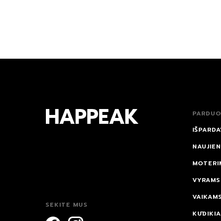
PARDUO
IŠPARDA
NAUJIE
MOTERI
VYRAMS
VAIKAM
SEKITE MUS
KŪDIKI