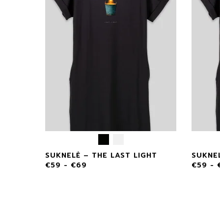
WS
SUKNELĖ – THE LAST LIGHT
SUKNE
€
59
-
€
69
€
59
-