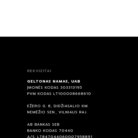
REKVIZITAI
GELTONAS NAMAS, UAB
ĮMONĖS KODAS 303313195
PVM KODAS LT100008668610
EŽERO G. 8, DIDŽIASALIO KM.
NEMĖŽIO SEN., VILNIAUS RAJ.
AB BANKAS SEB
BANKO KODAS 70440
A/S: LT847044060007958891