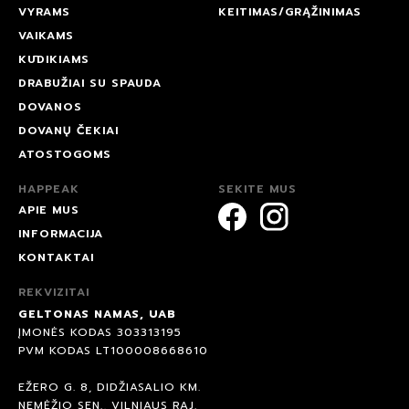
VYRAMS
KEITIMAS/GRĄŽINIMAS
VAIKAMS
KŪDIKIAMS
DRABUŽIAI SU SPAUDA
DOVANOS
DOVANŲ ČEKIAI
ATOSTOGOMS
HAPPEAK
SEKITE MUS
APIE MUS
INFORMACIJA
KONTAKTAI
REKVIZITAI
GELTONAS NAMAS, UAB
ĮMONĖS KODAS 303313195
PVM KODAS LT100008668610
EŽERO G. 8, DIDŽIASALIO KM.
NEMĖŽIO SEN., VILNIAUS RAJ.