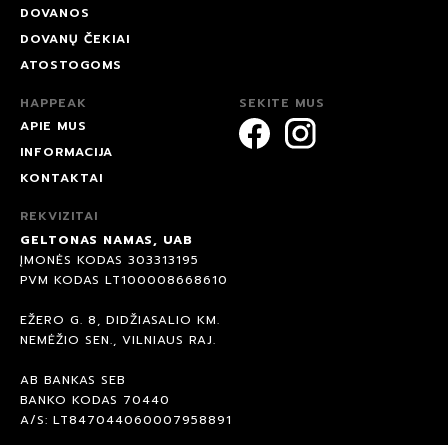
DOVANOS
DOVANŲ ČEKIAI
ATOSTOGOMS
HAPPEAK
SEKITE MUS
APIE MUS
INFORMACIJA
KONTAKTAI
REKVIZITAI
GELTONAS NAMAS, UAB
ĮMONĖS KODAS 303313195
PVM KODAS LT100008668610
EŽERO G. 8, DIDŽIASALIO KM.
NEMĖŽIO SEN., VILNIAUS RAJ.
AB BANKAS SEB
BANKO KODAS 70440
A/S: LT847044060007958891