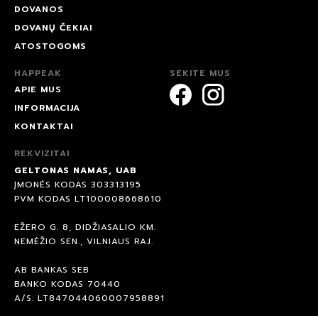
DOVANOS
DOVANŲ ČEKIAI
ATOSTOGOMS
HAPPEAK
SEKITE MUS
APIE MUS
INFORMACIJA
KONTAKTAI
REKVIZITAI
GELTONAS NAMAS, UAB
ĮMONĖS KODAS 303313195
PVM KODAS LT100008668610
EŽERO G. 8, DIDŽIASALIO KM.
NEMĖŽIO SEN., VILNIAUS RAJ.
AB BANKAS SEB
BANKO KODAS 70440
A/S: LT847044060007958891