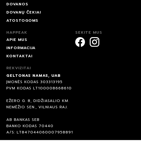
DOVANOS
DOVANŲ ČEKIAI
ATOSTOGOMS
HAPPEAK
SEKITE MUS
APIE MUS
INFORMACIJA
KONTAKTAI
REKVIZITAI
GELTONAS NAMAS, UAB
ĮMONĖS KODAS 303313195
PVM KODAS LT100008668610
EŽERO G. 8, DIDŽIASALIO KM.
NEMĖŽIO SEN., VILNIAUS RAJ.
AB BANKAS SEB
BANKO KODAS 70440
A/S: LT847044060007958891