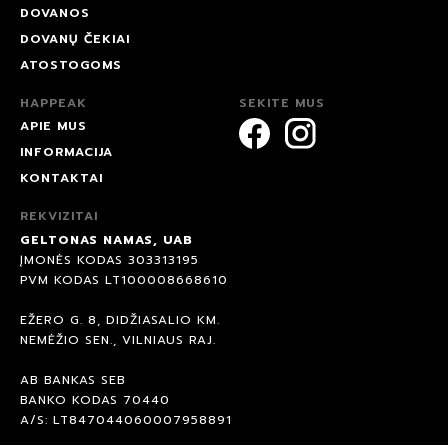
DOVANOS
DOVANŲ ČEKIAI
ATOSTOGOMS
HAPPEAK
SEKITE MUS
APIE MUS
INFORMACIJA
KONTAKTAI
REKVIZITAI
GELTONAS NAMAS, UAB
ĮMONĖS KODAS 303313195
PVM KODAS LT100008668610
EŽERO G. 8, DIDŽIASALIO KM.
NEMĖŽIO SEN., VILNIAUS RAJ.
AB BANKAS SEB
BANKO KODAS 70440
A/S: LT847044060007958891