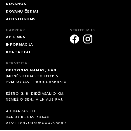
DOVANOS
DOVANŲ ČEKIAI
ATOSTOGOMS
HAPPEAK
SEKITE MUS
APIE MUS
INFORMACIJA
KONTAKTAI
REKVIZITAI
GELTONAS NAMAS, UAB
ĮMONĖS KODAS 303313195
PVM KODAS LT100008668610
EŽERO G. 8, DIDŽIASALIO KM.
NEMĖŽIO SEN., VILNIAUS RAJ.
AB BANKAS SEB
BANKO KODAS 70440
A/S: LT847044060007958891