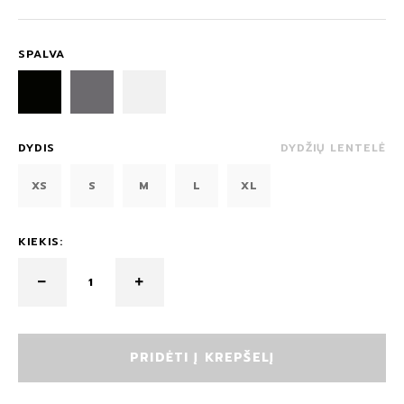
SPALVA
DYDIS
DYDŽIŲ LENTELĖ
XS
S
M
L
XL
KIEKIS:
PRIDĖTI Į KREPŠELĮ