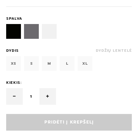
SPALVA
DYDIS
DYDŽIŲ LENTELĖ
XS
S
M
L
XL
KIEKIS:
PRIDĖTI Į KREPŠELĮ