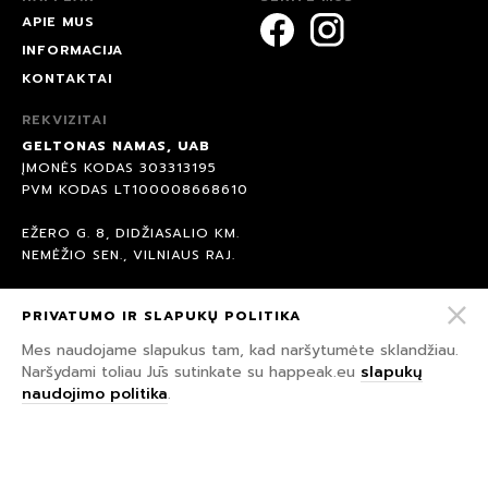
APIE MUS
INFORMACIJA
KONTAKTAI
REKVIZITAI
GELTONAS NAMAS, UAB
ĮMONĖS KODAS 303313195
PVM KODAS LT100008668610
EŽERO G. 8, DIDŽIASALIO KM.
NEMĖŽIO SEN., VILNIAUS RAJ.
AB BANKAS SEB
PRIVATUMO IR SLAPUKŲ POLITIKA
BANKO KODAS 70440
A/S: LT847044060007958891
Mes naudojame slapukus tam, kad naršytumėte sklandžiau.
Naršydami toliau Jūs sutinkate su happeak.eu
slapukų
naudojimo politika
.
© 2026 HAPPEAK.
VISOS TEISĖS SAUGOMOS.
PRIVATUMO IR SLAPUKŲ POLITIKA