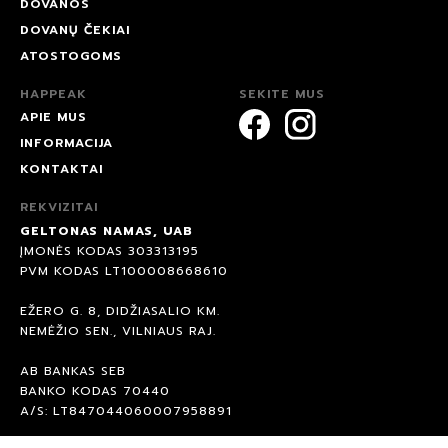
DOVANOS
DOVANŲ ČEKIAI
ATOSTOGOMS
HAPPEAK
SEKITE MUS
APIE MUS
INFORMACIJA
KONTAKTAI
REKVIZITAI
GELTONAS NAMAS, UAB
ĮMONĖS KODAS 303313195
PVM KODAS LT100008668610
EŽERO G. 8, DIDŽIASALIO KM.
NEMĖŽIO SEN., VILNIAUS RAJ.
AB BANKAS SEB
BANKO KODAS 70440
A/S: LT847044060007958891