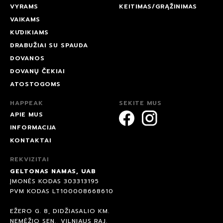
VYRAMS
KEITIMAS/GRĄŽINIMAS
VAIKAMS
KŪDIKIAMS
DRABUŽIAI SU SPAUDA
DOVANOS
DOVANŲ ČEKIAI
ATOSTOGOMS
HAPPEAK
SEKITE MUS
APIE MUS
INFORMACIJA
KONTAKTAI
REKVIZITAI
GELTONAS NAMAS, UAB
ĮMONĖS KODAS 303313195
PVM KODAS LT100008668610
EŽERO G. 8, DIDŽIASALIO KM.
NEMĖŽIO SEN., VILNIAUS RAJ.