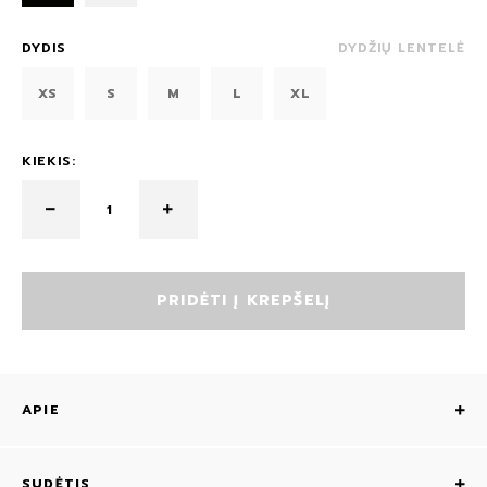
DYDIS
DYDŽIŲ LENTELĖ
XS
S
M
L
XL
KIEKIS:
PRIDĖTI Į KREPŠELĮ
APIE
SUDĖTIS