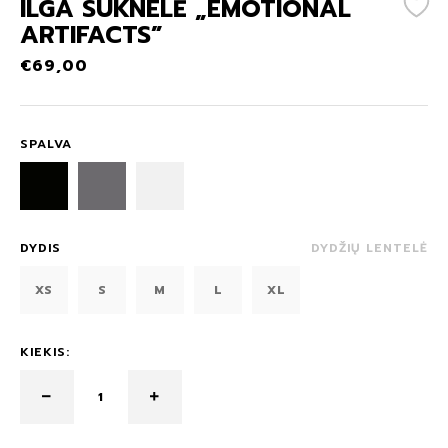
ILGA SUKNELĖ „EMOTIONAL
ARTIFACTS”
€
69,00
SPALVA
DYDIS
DYDŽIŲ LENTELĖ
XS
S
M
L
XL
KIEKIS: