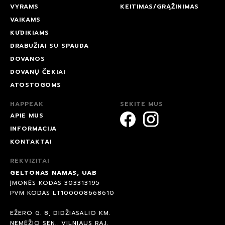
VYRAMS
KEITIMAS/GRĄŽINIMAS
VAIKAMS
KŪDIKIAMS
DRABUŽIAI SU SPAUDA
DOVANOS
DOVANŲ ČEKIAI
ATOSTOGOMS
HAPPEAK
SEKITE MUS
APIE MUS
INFORMACIJA
KONTAKTAI
REKVIZITAI
GELTONAS NAMAS, UAB
ĮMONĖS KODAS 303313195
PVM KODAS LT100008668610
EŽERO G. 8, DIDŽIASALIO KM.
NEMĖŽIO SEN., VILNIAUS RAJ.