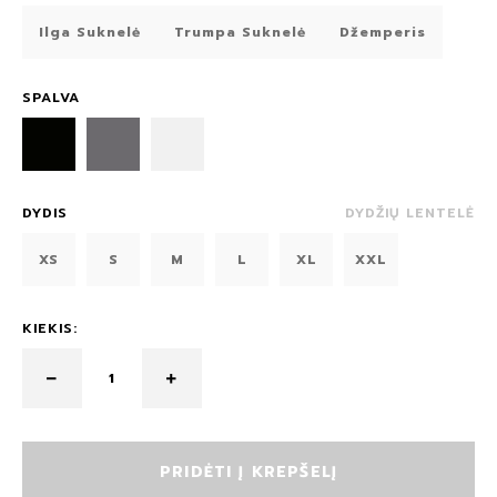
Ilga Suknelė
Trumpa Suknelė
Džemperis
SPALVA
DYDIS
DYDŽIŲ LENTELĖ
XS
S
M
L
XL
XXL
KIEKIS:
PRIDĖTI Į KREPŠELĮ