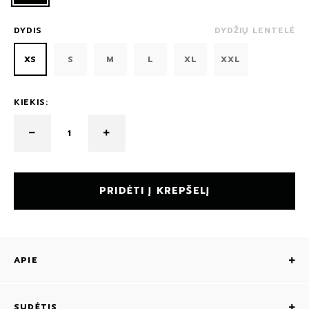
DYDIS
DYDŽIŲ LENTELĖ
XS
S
M
L
XL
XXL
KIEKIS:
PRIDĖTI Į KREPŠELĮ
APIE
SUDĖTIS