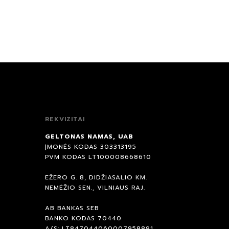
REKVIZITAI
GELTONAS NAMAS, UAB
ĮMONĖS KODAS 303313195
PVM KODAS LT100008668610
EŽERO G. 8, DIDŽIASALIO KM.
NEMĖŽIO SEN., VILNIAUS RAJ.
AB BANKAS SEB
BANKO KODAS 70440
A/S: LT847044060007958891