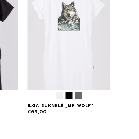
”
ILGA SUKNELĖ „MR WOLF”
€
69,00