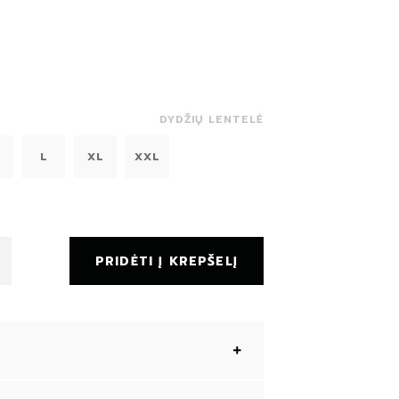
DYDŽIŲ LENTELĖ
L
XL
XXL
PRIDĖTI Į KREPŠELĮ