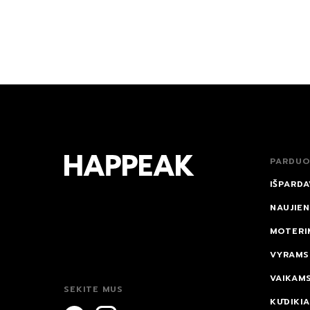
PARDUO
IŠPARDA
NAUJIE
MOTERI
VYRAMS
VAIKAM
SEKITE MUS
KŪDIKI