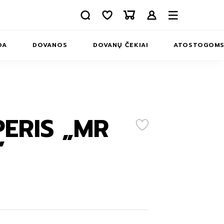
DA
DOVANOS
DOVANŲ ČEKIAI
ATOSTOGOM
APIE MUS
INFORMACIJA
KONTAKTAI
ERIS „MR
ERIAI
”
MS
INĖLIAI
MS
IAI