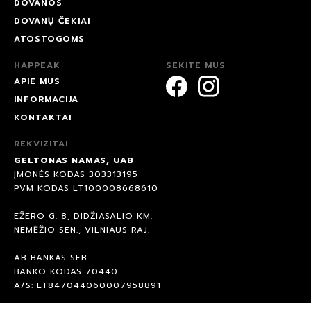
DOVANOS
DOVANŲ ČEKIAI
ATOSTOGOMS
HAPPEAK
SEKITE MUS
APIE MUS
INFORMACIJA
KONTAKTAI
REKVIZITAI
GELTONAS NAMAS, UAB
ĮMONĖS KODAS 303313195
PVM KODAS LT100008668610
EŽERO G. 8, DIDŽIASALIO KM.
NEMĖŽIO SEN., VILNIAUS RAJ.
AB BANKAS SEB
BANKO KODAS 70440
A/S: LT847044060007958891