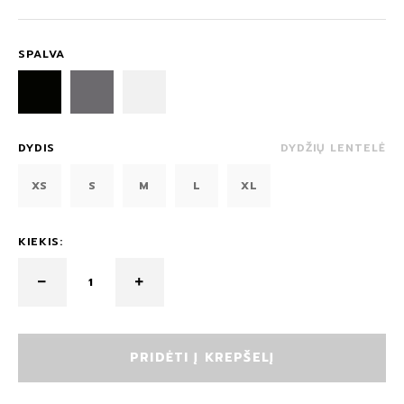
SPALVA
DYDIS
DYDŽIŲ LENTELĖ
XS
S
M
L
XL
KIEKIS:
PRIDĖTI Į KREPŠELĮ