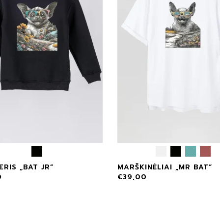
RIS „BAT JR”
MARŠKINĖLIAI „MR BAT”
0
€
39,00