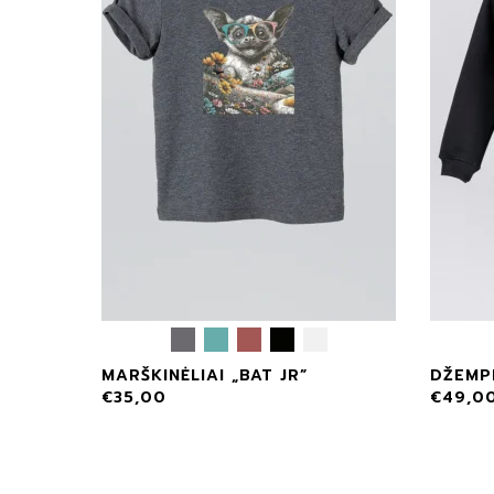
MARŠKINĖLIAI „BAT JR”
DŽEMPE
€
35,00
€
49,0