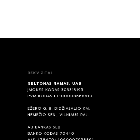
REKVIZITAI
GELTONAS NAMAS, UAB
ĮMONĖS KODAS 303313195
PVM KODAS LT100008668610
EŽERO G. 8, DIDŽIASALIO KM.
NEMĖŽIO SEN., VILNIAUS RAJ.
AB BANKAS SEB
BANKO KODAS 70440
A/S: LT847044060007958891