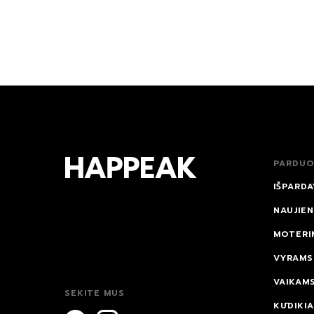
PARDUO
IŠPARDA
NAUJIE
MOTERI
VYRAMS
VAIKAM
SEKITE MUS
KŪDIKI