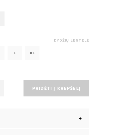
DYDŽIŲ LENTELĖ
L
XL
PRIDĖTI Į KREPŠELĮ