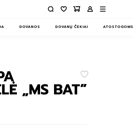
DA
DOVANOS
DOVANŲ ČEKIAI
ATOSTOGOM
APIE MUS
INFORMACIJA
KONTAKTAI
PA
ERIAI
LĖ „MS BAT”
MS
INĖLIAI
MS
IAI