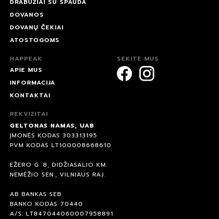
DRABUŽIAI SU SPAUDA
DOVANOS
DOVANŲ ČEKIAI
ATOSTOGOMS
HAPPEAK
SEKITE MUS
APIE MUS
INFORMACIJA
KONTAKTAI
REKVIZITAI
GELTONAS NAMAS, UAB
ĮMONĖS KODAS 303313195
PVM KODAS LT100008668610
EŽERO G. 8, DIDŽIASALIO KM.
NEMĖŽIO SEN., VILNIAUS RAJ.
AB BANKAS SEB
BANKO KODAS 70440
A/S: LT847044060007958891