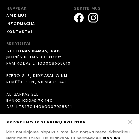
HAPPEAK
SEKITE MUS
APIE MUS
INFORMACIJA
KONTAKTAI
REKVIZITAI
GELTONAS NAMAS, UAB
ĮMONĖS KODAS 303313195
PVM KODAS LT100008668610
EŽERO G. 8, DIDŽIASALIO KM.
NEMĖŽIO SEN., VILNIAUS RAJ.
AB BANKAS SEB
BANKO KODAS 70440
A/S: LT847044060007958891
PRIVATUMO IR SLAPUKŲ POLITIKA
© 2026 HAPPEAK.
VISOS TEISĖS SAUGOMOS.
Mes naudojame slapukus tam, kad naršytumėte sklandžiau.
Naršydami toliau Jūs sutinkate su happeak.eu
slapukų